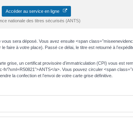
Accéder au service en ligne
nce nationale des titres sécurisés (ANTS)
ge vous sera déposé. Vous avez ensuite <span class="miseenevidence
 faire à votre place). Passé ce délai, le titre est retourné à l'expéd
te grise, un certificat provisoire d'immatriculation (CPI) vous est re
-public-fr/?xml=R50821">ANTS</a>. Vous pouvez circuler <span class
re la confection et l'envoi de votre carte grise définitive.