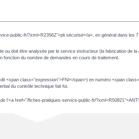
rvice-public-fr/?xml=R23562">pli sécurisé</a>, en général dans les 7 
e ou doit être analysée par le service instructeur (la fabrication de la
g en fonction du nombre de demandes en cours de traitement.
01, dit <span class="expression">FNI</span>) en numéro <span clas
bal du contrôle technique fait foi.
e de l'<a href="/fiches-pratiques-service-public-fr/?xml=R50821">ANT