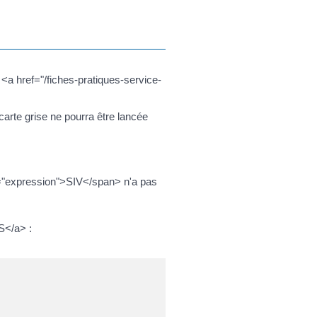
<a href="/fiches-pratiques-service-
 carte grise ne pourra être lancée
s="expression">SIV</span> n'a pas
S</a> :