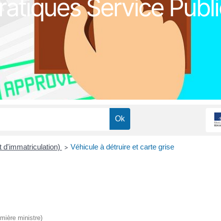
atiques Service Publi
at d'immatriculation)
Véhicule à détruire et carte grise
>
emière ministre)