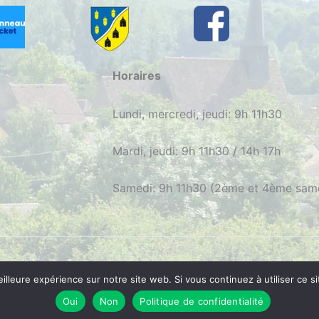
Horaires
Lundi, mercredi, jeudi: 9h 11h30
Mardi, jeudi: 9h 11h30 / 14h 17h
Samedi: 9h 11h30 (2ème et 4ème sam
O
|
Mentions
|
Confidentialité
| Réalisation
consultib.com
eilleure expérience sur notre site web. Si vous continuez à utiliser ce
Oui
Non
Politique de confidentialité