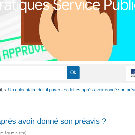
atiques Service Publi
il
Un colocataire doit-il payer les dettes après avoir donné son préa
>
 après avoir donné son préavis ?
emière ministre)