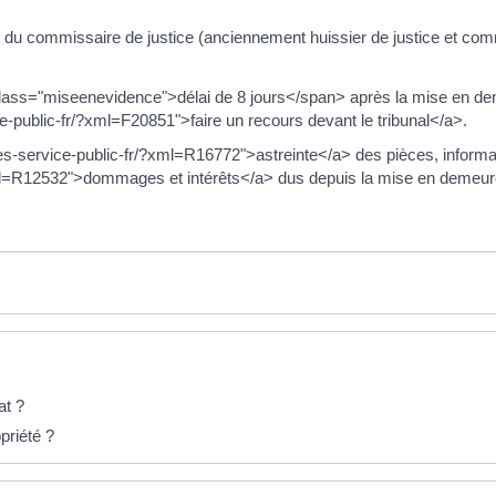
du commissaire de justice (anciennement huissier de justice et comm
lass="miseenevidence">délai de 8 jours</span> après la mise en de
ce-public-fr/?xml=F20851">faire un recours devant le tribunal</a>.
ues-service-public-fr/?xml=R16772">astreinte</a> des pièces, inform
?xml=R12532">dommages et intérêts</a> dus depuis la mise en demeur
at ?
priété ?