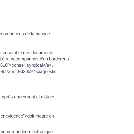
 coordonnées de la banque
 et ensemble des documents
ent être accompagnés d'un bordereau
F2610">conseil syndical</a>.
c-fr/?xml=F32059">diagnostic
> après apurement et clôture
eenevidence">doit mettre en
e-recommandee-electronique"