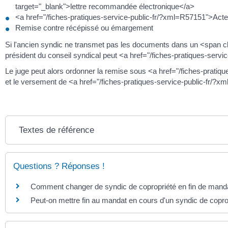
target="_blank">lettre recommandée électronique</a>
<a href="/fiches-pratiques-service-public-fr/?xml=R57151">Acte 
Remise contre récépissé ou émargement
Si l'ancien syndic ne transmet pas les documents dans un <span c
président du conseil syndical peut <a href="/fiches-pratiques-servi
Le juge peut alors ordonner la remise sous <a href="/fiches-pratiq
et le versement de <a href="/fiches-pratiques-service-public-fr/
Textes de référence
Questions ? Réponses !
Comment changer de syndic de copropriété en fin de mand
Peut-on mettre fin au mandat en cours d'un syndic de copro