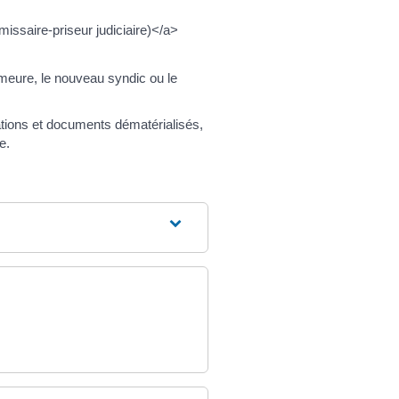
issaire-priseur judiciaire)</a>
meure, le nouveau syndic ou le
ations et documents dématérialisés,
e.