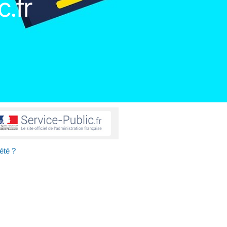
c.fr
été ?