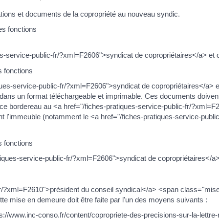
mations et documents de la copropriété au nouveau syndic.
es fonctions
s-service-public-fr/?xml=F2606">syndicat de copropriétaires</a> et
s fonctions
ques-service-public-fr/?xml=F2606">syndicat de copropriétaires</a>
és, dans un format téléchargeable et imprimable. Ces documents doiv
e ce bordereau au <a href="/fiches-pratiques-service-public-fr/?xml=
l'immeuble (notamment le <a href="/fiches-pratiques-service-publi
s fonctions
tiques-service-public-fr/?xml=F2606">syndicat de copropriétaires</a
c-fr/?xml=F2610">président du conseil syndical</a> <span class="mis
e mise en demeure doit être faite par l'un des moyens suivants :
://www.inc-conso.fr/content/copropriete-des-precisions-sur-la-lettr