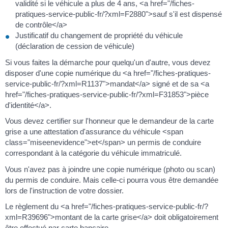
validité si le véhicule a plus de 4 ans, <a href="/fiches-
pratiques-service-public-fr/?xml=F2880">sauf s'il est dispensé
de contrôle</a>
Justificatif du changement de propriété du véhicule
(déclaration de cession de véhicule)
Si vous faites la démarche pour quelqu'un d'autre, vous devez
disposer d'une copie numérique du <a href="/fiches-pratiques-
service-public-fr/?xml=R1137">mandat</a> signé et de sa <a
href="/fiches-pratiques-service-public-fr/?xml=F31853">pièce
d'identité</a>.
Vous devez certifier sur l'honneur que le demandeur de la carte
grise a une attestation d'assurance du véhicule <span
class="miseenevidence">et</span> un permis de conduire
correspondant à la catégorie du véhicule immatriculé.
Vous n'avez pas à joindre une copie numérique (photo ou scan)
du permis de conduire. Mais celle-ci pourra vous être demandée
lors de l'instruction de votre dossier.
Le règlement du <a href="/fiches-pratiques-service-public-fr/?
xml=R39696">montant de la carte grise</a> doit obligatoirement
être effectué par carte bancaire.