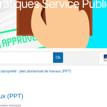
atiques Service Publi
opropriété : plan pluriannuel de travaux (PPT)
aux (PPT)
emière ministre)