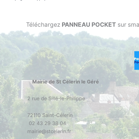
Téléchargez
PANNEAU POCKET
sur sma
Mairie de St Célerin le Géré
2 rue de Sillé-le-Philippe
72110 Saint-Célerin
02 43 29 38 04
mairie@stcelerin.fr