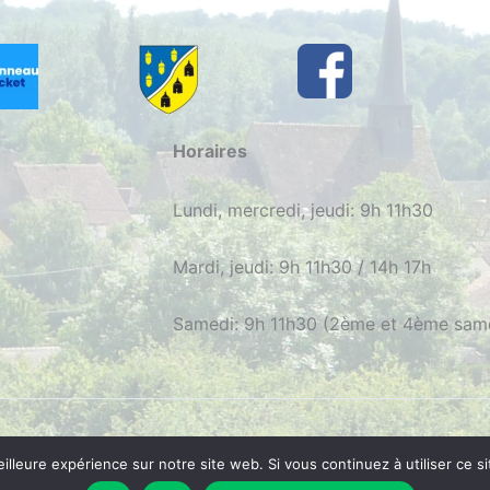
Horaires
Lundi, mercredi, jeudi: 9h 11h30
Mardi, jeudi: 9h 11h30 / 14h 17h
Samedi: 9h 11h30 (2ème et 4ème sam
O
|
Mentions
|
Confidentialité
| Réalisation
consultib.com
eilleure expérience sur notre site web. Si vous continuez à utiliser ce