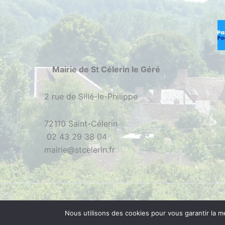
Mairie de St Célerin le Géré
2 rue de Sillé-le-Philippe
72110 Saint-Célerin
02 43 29 38 04
mairie@stcelerin.fr
Nous utilisons des cookies pour vous garantir la m